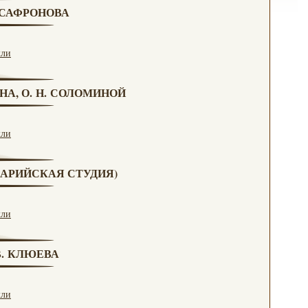
. САФРОНОВА
кли
НА, О. Н. СОЛОМИНОЙ
кли
(МАРИЙСКАЯ СТУДИЯ)
кли
 В. КЛЮЕВА
кли