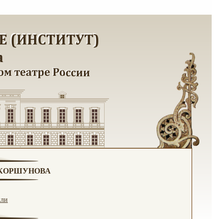
. КОРШУНОВА
кли