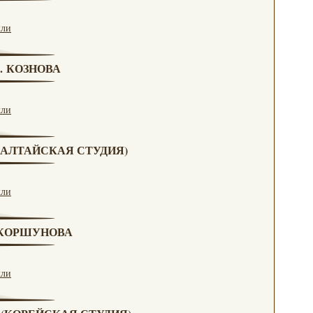
кли
Г. КОЗНОВА
кли
А (АЛТАЙСКАЯ СТУДИЯ)
кли
. КОРШУНОВА
кли