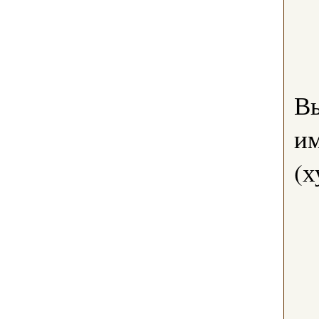
В
им
(х