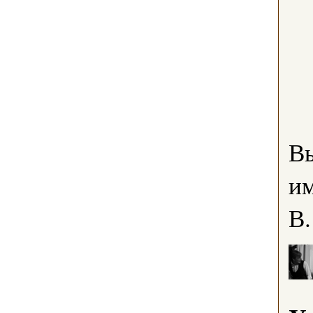
В
им
В.