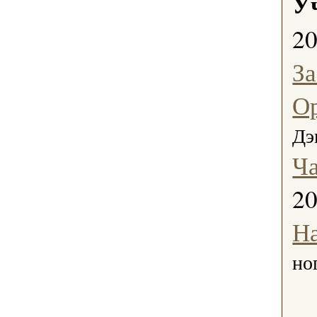
У
2
З
Ор
Дэ
Ч
2
Н
но