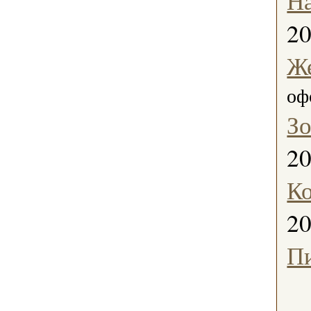
Н
2
Ж
оф
Зо
2
К
2
П