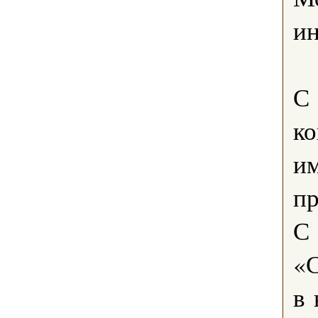
ин
С 
к
им
пр
С 
«С
в