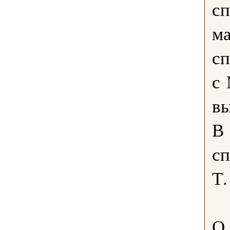
сп
ма
сп
с 
вы
В
сп
Т.
О.