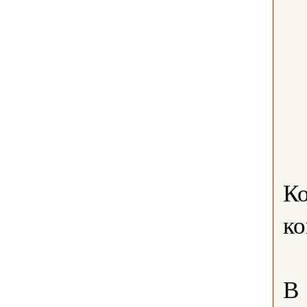
Ко
ко
В 