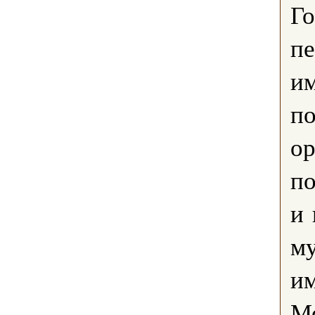
Го
пе
и
по
ор
по
и 
м
и
М