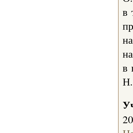
в 
пр
на
на
в 
Н.
У
2