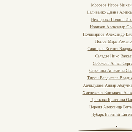
Морозов Игорь Михай
Наливайко Диана Алекса
Невзорова Полина Иго
Новиков Александр Ол
Поликарпов Александр Вяч
Попов Марк Романо
Савицкая Ксения Влади
Саладзе Нико Важае
Соболева Алиса Серг
Стречина Ангелина Сер
Тирон Владислав Влади
Халилулаев Анвар Абдулм
Хмелевская Елизавета Але
Цветкова Кристина Ол
Цереня Александр Вита
Чубарь Евгений Евген