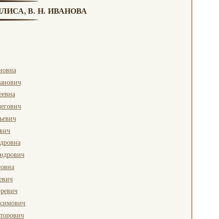
ЛИСА, В. Н. ИВАНОВА
новна
канович
еевна
легович
ьевич
вич
дровна
андрович
совна
евич
оревич
симович
торович