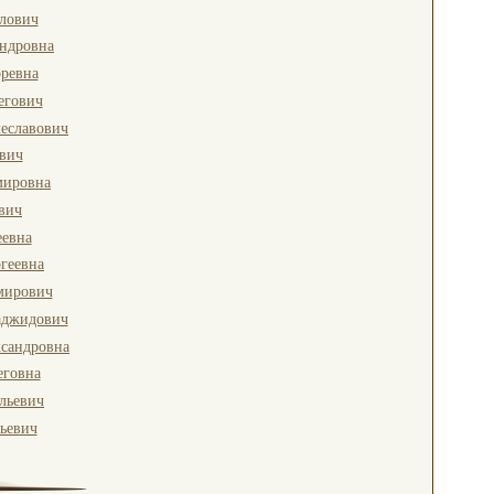
лович
ндровна
ревна
егович
еславович
вич
мировна
вич
еевна
геевна
мирович
аджидович
ксандровна
еговна
льевич
ьевич