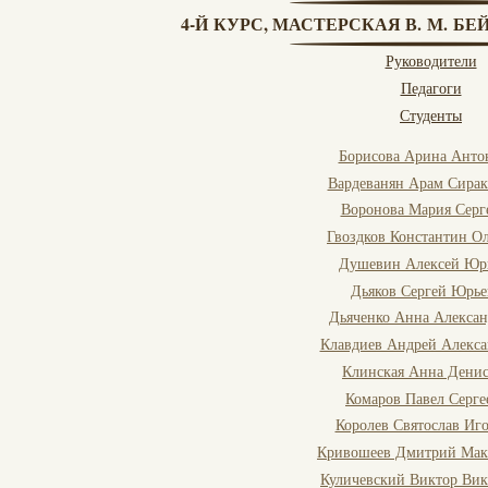
4-Й КУРС, МАСТЕРСКАЯ В. М. БЕЙ
Руководители
Педагоги
Студенты
Борисова Арина Анто
Вардеванян Арам Сира
Воронова Мария Серг
Гвоздков Константин О
Душевин Алексей Юр
Дьяков Сергей Юрье
Дьяченко Анна Алексан
Клавдиев Андрей Алекс
Клинская Анна Дени
Комаров Павел Серге
Королев Святослав Иг
Кривошеев Дмитрий Мак
Куличевский Виктор Вик