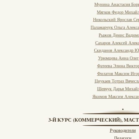
Мунина Анастасия Бор
Мягков Федор Михай
Никольский Ярослав Се
Паламарчук Ольга Алекс
Рыжов Денис Вадим
Сахаров Алексей Алек
Скиданов Александр Ю
Урюмцева Анна Олег
Фатеева Элина Викто
Филатов Максим Иго
Циукаев Тотраз Вячесл
Шевчук Дарья Михай
Якимов Максим Алекса
3-Й КУРС (КОММЕРЧЕСКИЙ), МАСТ
Руководители
Педагоги