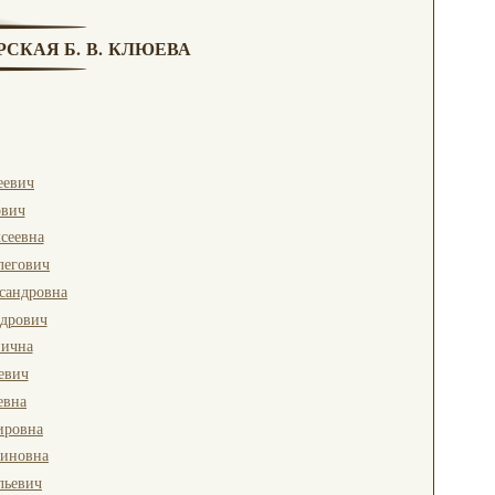
РСКАЯ Б. В. КЛЮЕВА
еевич
ович
ксеевна
легович
сандровна
ндрович
нична
евич
евна
ировна
тиновна
льевич