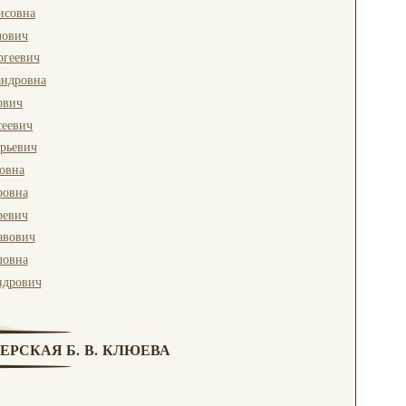
исовна
лович
ргеевич
андровна
ович
сеевич
рьевич
овна
ровна
ревич
авович
ловна
ндрович
ЕРСКАЯ Б. В. КЛЮЕВА