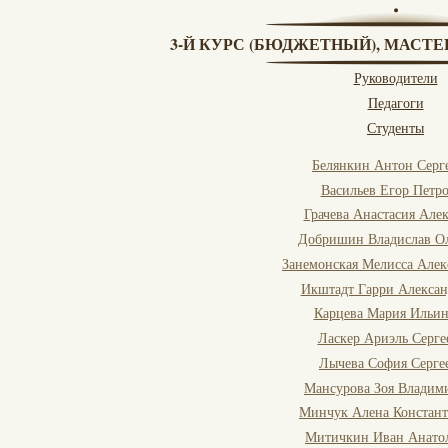
3-Й КУРС (БЮДЖЕТНЫЙ), МАСТЕ
Руководители
Педагоги
Студенты
Белянкин Антон Серг
Васильев Егор Петр
Грачева Анастасия Але
Добришин Владислав О
Занемонская Мелисса Алек
Икштадт Гарри Алекса
Карцева Мария Ильи
Ласкер Ариэль Серге
Лычева София Серге
Мансурова Зоя Владим
Минчук Алена Констан
Митичкин Иван Анато