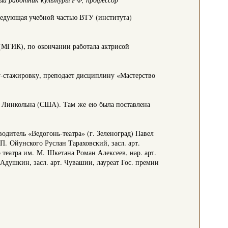
ведующая учебной частью ВТУ (института)
(МГИК), по окончании работала актрисой
у-стажировку, преподает дисциплину «Мастерство
г. Линкольна (США). Там же ею была поставлена
одитель «Ведогонь-театра» (г. Зеленоград) Павел
П. Ойунского Руслан Тараховский, засл. арт.
еатра им. М. Шкетана Роман Алексеев, нар. арт.
Адушкин, засл. арт. Чувашии, лауреат Гос. премии