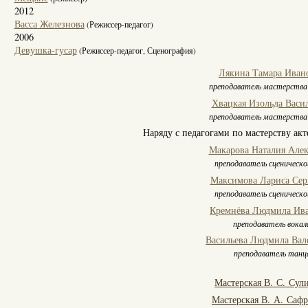
2012
Васса Железнова
(Режиссер-педагог)
2006
Девушка-гусар
(Режиссер-педагог, Сценография)
Лякина Тамара Иван
преподаватель мастерства
Хвацкая Изольда Васи
преподаватель мастерства
Наряду с педагогами по мастерству акт
Макарова Наталия Алек
преподаватель сценическо
Максимова Лариса Сер
преподаватель сценическо
Кремнёва Людмила Ив
преподаватель вокал
Васильева Людмила Вал
преподаватель танц
Мастерская В. С. Сул
Мастерская В. А. Саф