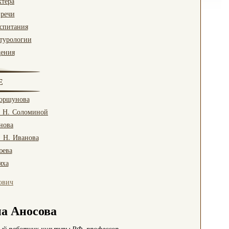
ктера
 речи
оспитания
турологии
дения
Е
Коршунова
. Н. Соломиной
нова
. Н. Иванова
юева
яха
ович
а Аносова
ый работник культуры РФ,
профессор