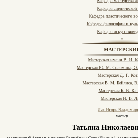
Кафедра мастерства а
Кафедра сценической
Кафедра пластического в
Кафедра философии и куль
Кафедра искусствове
МАСТЕРСКИ
Мастерская имени В. И. 
Мастерская Ю. М. Соломина, О
Мастерская Д. Г. Коз
Мастерская В. М. Бейлиса, В
Мастерская Б. В. Кл
Мастерская И. В. Л
Лях Игорь Владимир
мастер
Татьяна Николаевн
заслуженный деятель искусств Республики Саха (Якутия),
заслуженн