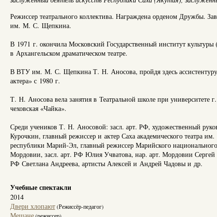
Режиссер театрального коллектива. Награждена орденом Дружбы. За
им. М. С. Щепкина.
В 1971 г. окончила Московский Государственный институт культуры 
в Архангельском драматическом театре.
В ВТУ им. М. С. Щепкина Т. Н. Аносова, пройдя здесь ассистентур
актера» с 1980 г.
Т. Н. Аносова вела занятия в Театральной школе при университете 
чеховская «Чайка».
Среди учеников Т. Н. Аносовой: засл. арт. РФ, художественный руков
Курочкин, главный режиссер и актер Саха академического театра им. 
республики Марий-Эл, главный режиссер Марийского национального т
Мордовии, засл. арт. РФ Юлия Учватова, нар. арт. Мордовии Сергей 
РФ Светлана Андреева, артисты Алексей и Андрей Чадовы и др.
Учебные спектакли
2014
Двери хлопают
(Режиссёр-педагог)
Мещане
(режиссер)