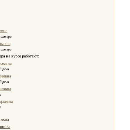
овна
 актера
льевна
 актера
ера на курсе работают:
сеевна
й речи
геевна
й речи
ановна
а
ерьевна
а
имова
ронова