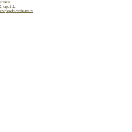
епкина
, стр. 1,2.
schepkinskoe@theatre.ru