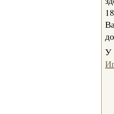
зд
18
В
до
У 
И