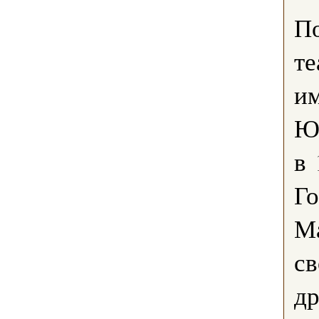
П
те
им
Ю
в 
Го
Ма
св
др