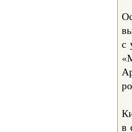
Ос
вы
с
«
Ар
ро
Ки
в 