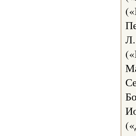
(«
П
Л.
(«
Ма
Се
Бо
Ио
(«