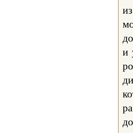
из
мо
до
и 
ро
ди
к
р
до