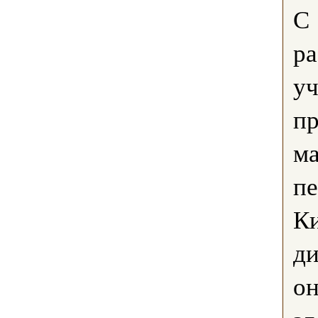
С 
ра
у
пр
ма
пе
К
ди
он