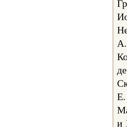
Гр
Ио
Не
А.
К
де
Ск
Е.
Ма
и 