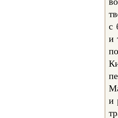
во
тв
с
и 
по
К
пе
Ма
и 
т