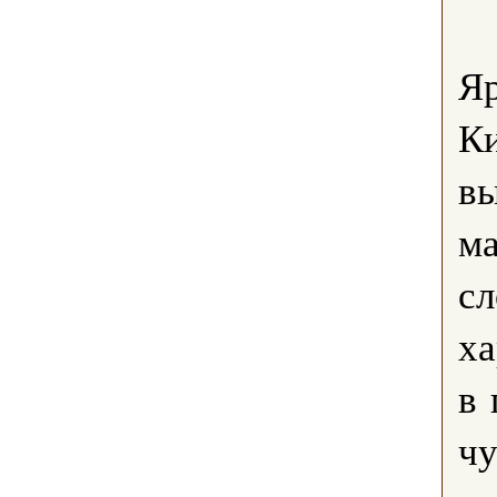
Я
Ки
в
ма
с
ха
в 
чу