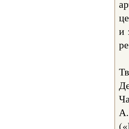
ар
це
и 
ре
Т
Де
Ча
А.
(«