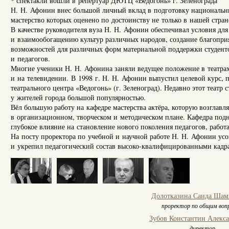
* спектакли вошли в репертуар ДЮТЦ «Ведогонь» г. Зеленограда
Н. Н. Афонин внес большой личный вклад в подготовку национальн
мастерство которых оценено по достоинству не только в нашей стране
В качестве руководителя вуза Н. Н. Афонин обеспечивал условия д
и взаимообогащению культур различных народов, создание благоприя
возможностей для различных форм материальной поддержки студенто
и педагогов.
Многие ученики Н. Н. Афонина заняли ведущее положение в театрах
и на телевидении. В 1998 г. Н. Н. Афонин выпустил целевой курс,
театрального центра «Ведогонь» (г. Зеленоград). Недавно этот театр
у жителей города большой популярностью.
Вёл большую работу на кафедре мастерства актёра, которую возглавля
в организационном, творческом и методическом плане. Кафедра подн
глубокое влияние на становление нового поколения педагогов, рабо
На посту проректора по учебной и научной работе Н. Н. Афонин усо
и укрепил педагогический состав высоко-квалифицированными кадр
Долотказина Саида Шам
проректор по общим воп
Зубов Константин Алекс
директор