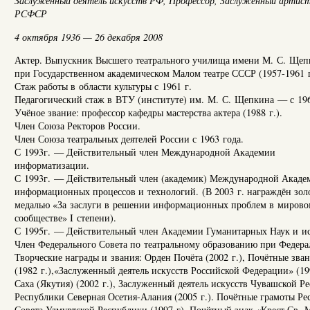
Заслуженный деятель искусств РФ,
Профессор,
Заслуженный артис
РСФСР
4 октября 1936 — 26 декабря 2008
Актер. Выпускник Высшего театрального училища имени М. С. Щеп
при Государственном академическом Малом театре СССР (1957-1961 г
Стаж работы в области культуры с 1961 г.
Педагогический стаж в ВТУ (институте) им. М. С. Щепкина — с 196
Учёное звание: профессор кафедры мастерства актера (1988 г.).
Член Союза Ректоров России.
Член Союза театральных деятелей России с 1963 года.
С 1993г. — Действительный член Международной Академии
информатизации.
С 1993г. — Действительный член (академик) Международной Акаде
информационных процессов и технологий. (В 2003 г. награждён зол
медалью «За заслуги в решении информационных проблем в мирово
сообществе» I степени).
С 1995г. — Действительный член Академии Гуманитарных Наук и ис
Член Федерального Совета по театральному образованию при Федера
Творческие награды и звания: Орден Почёта (2002 г.), Почётные зв
(1982 г.),«Заслуженный деятель искусств Российской Федерации» (19
Саха (Якутия) (2002 г.), Заслуженный деятель искусств Чувашской Р
Республики Северная Осетия-Алания (2005 г.). Почётные грамоты Ре
Совета Удмуртской Республики (1997 г). Почётный знак «Крест Св. М