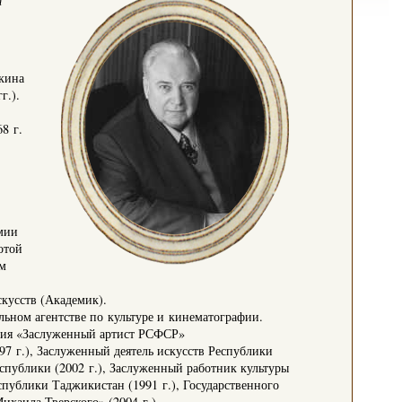
т
кина
г.).
8 г.
мии
отой
м
кусств (Академик).
льном агентстве по культуре и кинематографии.
ания «Заслуженный артист РСФСР»
97 г.), Заслуженный деятель искусств Республики
еспублики (2002 г.), Заслуженный работник культуры
спублики Таджикистан (1991 г.), Государственного
ихаила Тверского» (2004 г.).