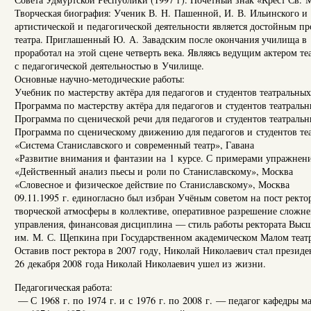
Творческая биография: Ученик В. Н. Пашенной, И. В. Ильинского и 
артистической и педагогической деятельности является достойным 
театра. Приглашенный Ю. А. Завадским после окончания училища в 
проработал на этой сцене четверть века. Являясь ведущим актером те
с педагогической деятельностью в Училище.
Основные научно-методические работы:
Учебник по мастерству актёра для педагогов и студентов театральны
Программа по мастерству актёра для педагогов и студентов театраль
Программа по сценической речи для педагогов и студентов театраль
Программа по сценическому движению для педагогов и студентов те
«Система Станиславского и современный театр», Гавана
«Развитие внимания и фантазии на 1 курсе. С примерами упражнен
«Действенный анализ пьесы и роли по Станиславскому», Москва
«Словесное и физическое действие по Станиславскому», Москва
09.11.1995 г. единогласно был избран Учёным советом на пост ректор
творческой атмосферы в коллективе, оперативное разрешение сложне
управления, финансовая дисциплина — стиль работы ректората Высш
им. М. С. Щепкина при Государственном академическом Малом теат
Оставив пост ректора в 2007 году, Николай Николаевич стал презид
26 декабря 2008 года Николай Николаевич ушел из жизни.
Педагогическая работа:
— С 1968 г. по 1974 г. и с 1976 г. по 2008 г. — педагог кафедры ма