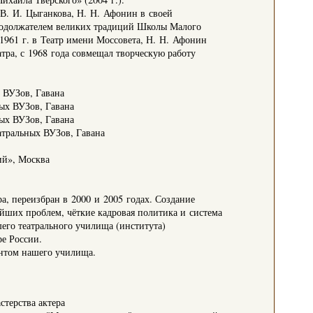
В. И. Цыганкова, Н. Н. Афонин в своей
продолжателем великих традиций Школы Малого
1961 г. в Театр имени Моссовета, Н. Н. Афонин
атра, с 1968 года совмещал творческую работу
х ВУЗов, Гавана
ных ВУЗов, Гавана
ных ВУЗов, Гавана
атральных ВУЗов, Гавана
ий», Москва
а, переизбран в 2000 и 2005 годах. Создание
йших проблем, чёткие кадровая политика и система
его театрального училища (института)
ре России.
ентом нашего училища.
стерства актера