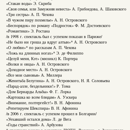
«Стакан воды» Э. Скриба
«Своя семья, или Замужняя невеста» А. Грибоедова, А. Шаховского
«Три сестры» А. П. Чехова
«В чужом пиру похмелье» А. Н. Островского
«Беспорядок» по роману «Подросток» Ф. М. Достоевского
«Романтики» Э. Ростана
/в 1998 г. спектакль был с успехом показан в Париже/
«Не было ни гроша да вдруг алтын»* А. Н. Островского
«О любви»* по рассказам А. П. Чехова
«Ложь на длинных ногах»* Э. де Филиппо
«Целуй меня, Кэт» (мюзикл) К. Портера
«Волки и овцы» А. Н. Островского
«Доходное место» А. Н. Островского
«Все мои сыновья» А. Миллера
«Женитьба Белугина» А. Н. Островского, Н. Я. Соловьева
«Парад-алле, бездельники!» Р. Тома
«Дом Бернарды Альбы» Ф. Г. Лорка
«Картошка ко всем блюдам» А. Уэскера
«Внимание, полтергейст!» В. Н. Афонина
«Репетируем Шекспира» В. Н. Афонина
/в 2006 г. спектакль с успехом прошел в Болгарии/
«Уехавший остался дома» Л. де Вега
«Годы странствий» А. Арбузова