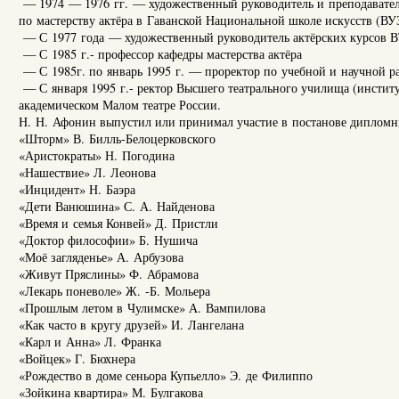
— 1974 — 1976 гг. — художественный руководитель и преподаватель
по мастерству актёра в Гаванской Национальной школе искусств (ВУЗ
— С 1977 года — художественный руководитель актёрских курсов В
— С 1985 г.- профессор кафедры мастерства актёра
— С 1985г. по январь 1995 г. — проректор по учебной и научной р
— С января 1995 г.- ректор Высшего театрального училища (инстит
академическом Малом театре России.
Н. Н. Афонин выпустил или принимал участие в постанове дипломн
«Шторм» В. Билль-Белоцерковского
«Аристократы» Н. Погодина
«Нашествие» Л. Леонова
«Инцидент» Н. Баэра
«Дети Ванюшина» С. А. Найденова
«Время и семья Конвей» Д. Пристли
«Доктор философии» Б. Нушича
«Моё загляденье» А. Арбузова
«Живут Пряслины» Ф. Абрамова
«Лекарь поневоле» Ж. -Б. Мольера
«Прошлым летом в Чулимске» А. Вампилова
«Как часто в кругу друзей» И. Лангелана
«Карл и Анна» Л. Франка
«Войцек» Г. Бюхнера
«Рождество в доме сеньора Купьелло» Э. де Филиппо
«Зойкина квартира» М. Булгакова