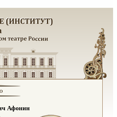
О
ич Афонин