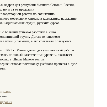
ых кадров для республик бывшего Союза и России,
, но и за ее пределами.
ля плодотворной работы по сближению
тного морального климата в коллективе, изыскание
в национальных студий, русских курсов
, с большим успехом работают в кино
 пополнивший труппу Детско-юношеского
 стал муниципальным, а его спектакли пользуются
л с 1991 г. Много сделал для улучшения её работы
ялась на новый качественный уровень, оказывает
тающих в Школе Малого театра.
вершенствовал постановку учебного процесса в вузе
ами.
ильевна
росам
андрович