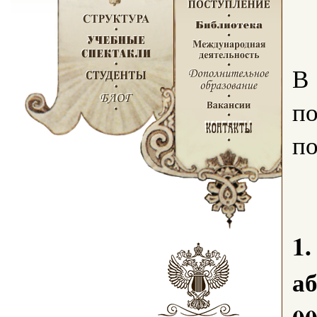
В 
по
по
1
а