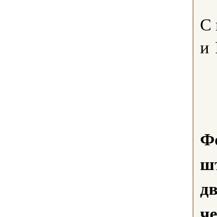
С
и 
Ф
ш
дв
ч