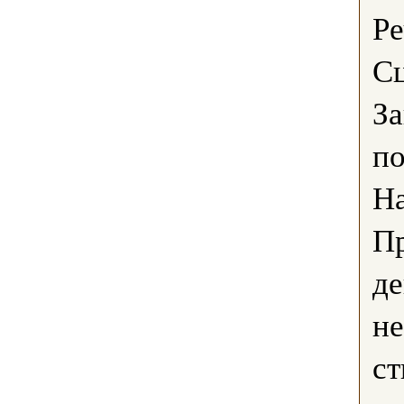
Ре
Сц
За
по
На
П
де
не
ст