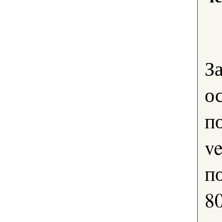
З
о
п
v
п
8