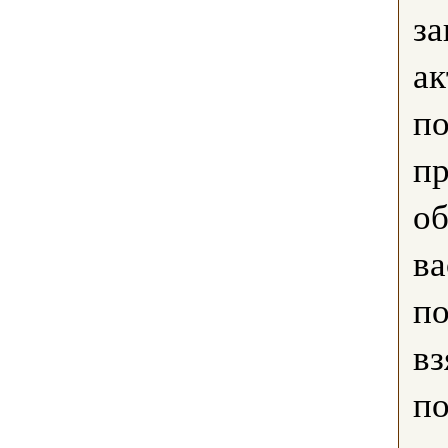
з
ак
по
пр
об
ва
по
вз
по