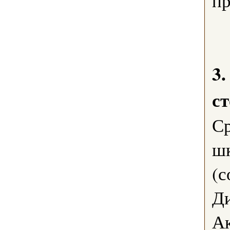
пр
3
с
С
ш
(с
Д
Ак