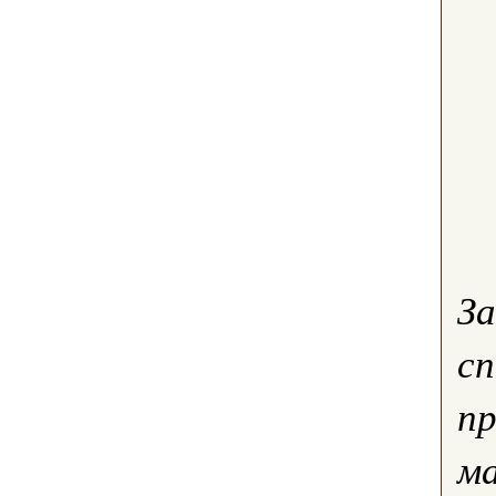
За
с
пр
ма