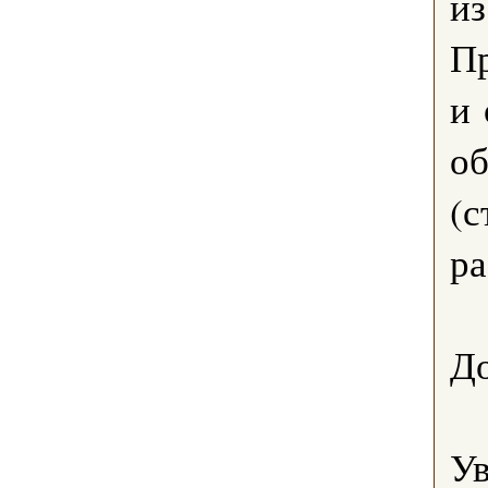
из
П
и 
об
(с
ра
До
У