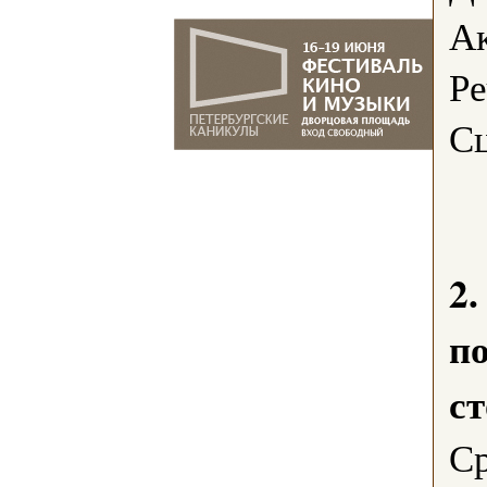
Ак
Ре
Сц
2
п
с
Ср