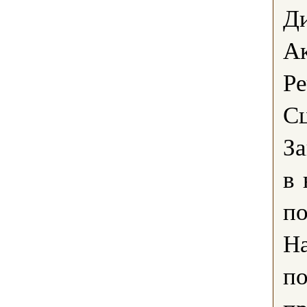
Д
Ак
Ре
Сц
За
в 
по
Н
по