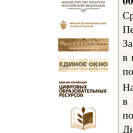
0
Ср
Пе
За
в 
по
На
в 
по
Д