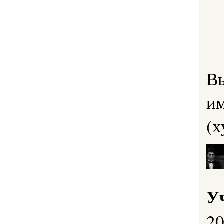
В
им
(х
У
2