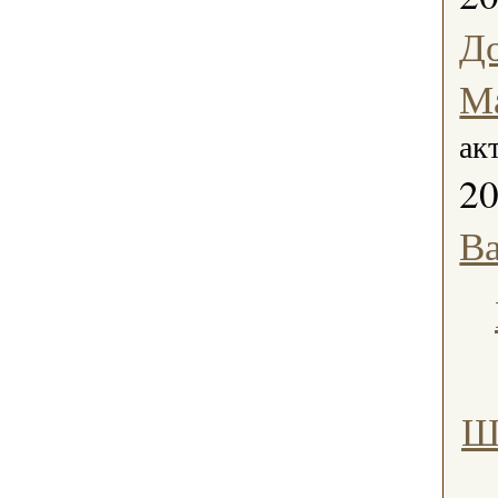
Д
М
ак
2
Ва
Ш