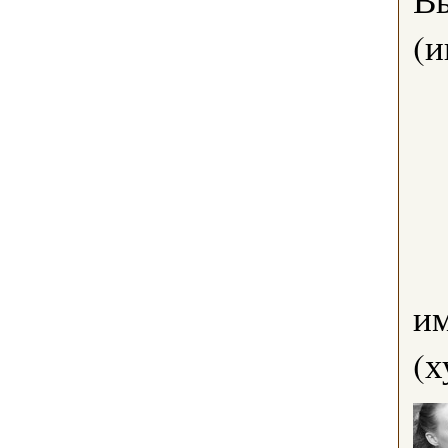
(и
им
(х