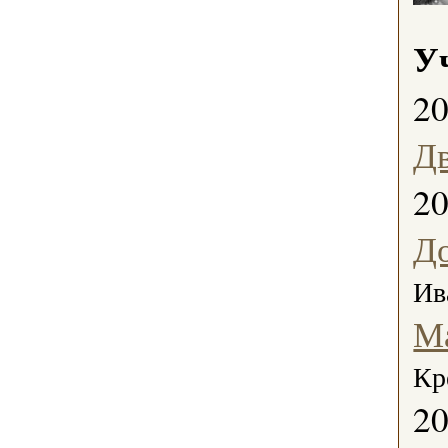
У
2
Д
2
Д
Ив
М
Кр
2