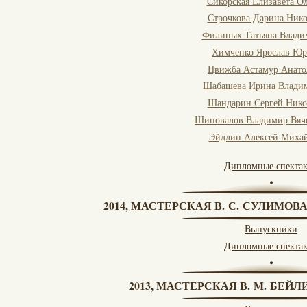
Сикорская Елизавета О
Строчкова Дарина Нико
Филиных Татьяна Влади
Химченко Ярослав Юр
Цвижба Астамур Анато
Шабашева Ирина Влади
Шандарин Сергей Нико
Шиповалов Владимир Вяч
Эйдлин Алексей Миха
Дипломные спекта
2014, МАСТЕРСКАЯ В. С. СУЛИМОВ
Выпускники
Дипломные спекта
2013, МАСТЕРСКАЯ В. М. БЕЙЛИ