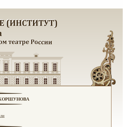
. КОРШУНОВА
кли