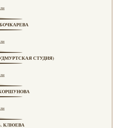
кли
. БОЧКАРЕВА
кли
 (УДМУРТСКАЯ СТУДИЯ)
кли
. КОРШУНОВА
кли
 В. КЛЮЕВА