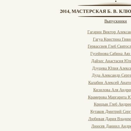
2014, МАСТЕРСКАЯ Б. В. КЛ
Выпускники
Гагарин Виктор Алекса
Гагуа Кристина Гиви
Гервассиев Глеб Святос
Гусейнова Сабина Аяз
Дайхес Анастасия Юл
Дзуцева Юлия Алекс
Дуда Александр Серг
Калабин Алексей Анато
Кизилова Аля Андре
Крамерова Маргарита 
Крицын Глеб Андре
Кутаков Дмитрий Серг
Любивая Дария Владим
Люосев Даниил Андр