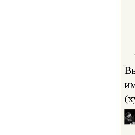
В
им
(х