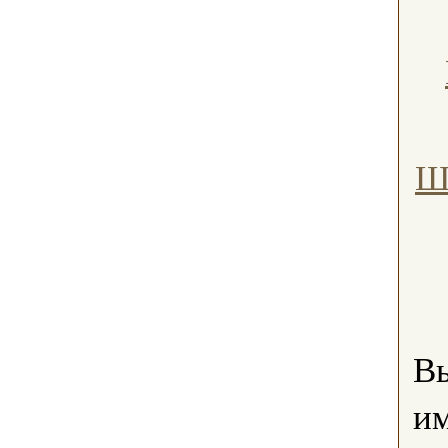
Ш
В
им