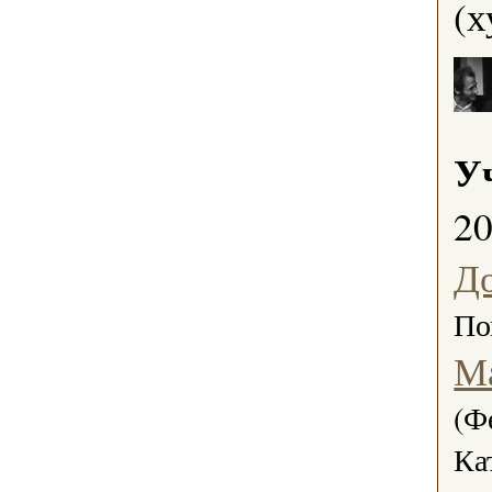
(х
У
2
Д
По
М
(Ф
Ка