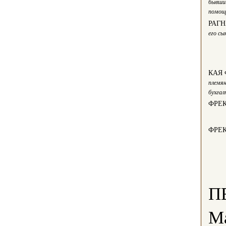
бывши
помощ
РАГН
его с
КАЯ
племян
бухга
ФРЕ
ФРЕ
П
Ма