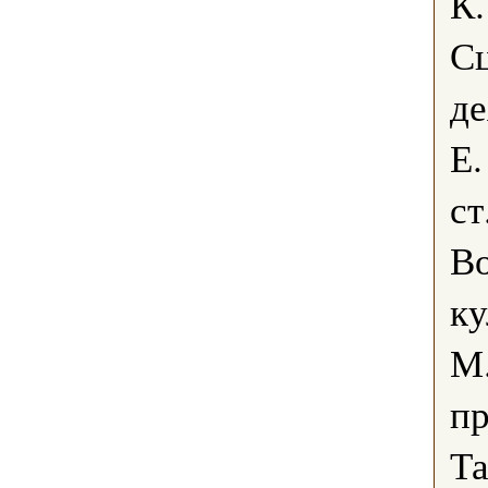
К.
С
де
Е.
ст
В
ку
М.
пр
Т