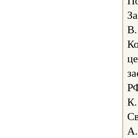
По
За
В.
К
це
за
РФ
К.
Св
А