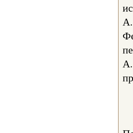
ис
А
Ф
пе
А
пр