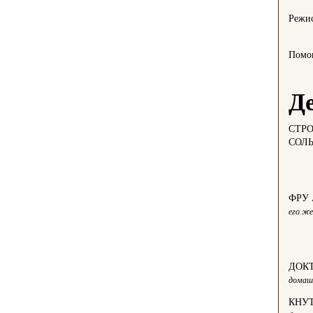
Режис
Помо
Д
СТР
СОЛ
ФРУ
его ж
ДОК
домаш
КНУ