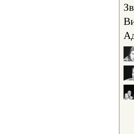
Зв
Ви
А