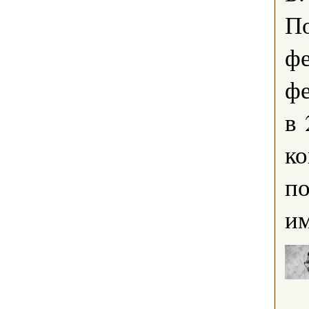
По
фе
ф
в 
ко
по
им