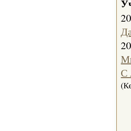
У
2
Д
2
М
С
(К