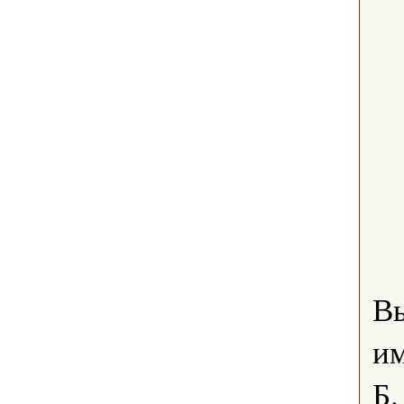
В
им
Б.