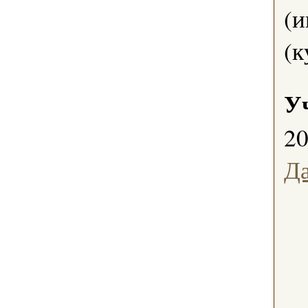
(и
(к
У
2
Д