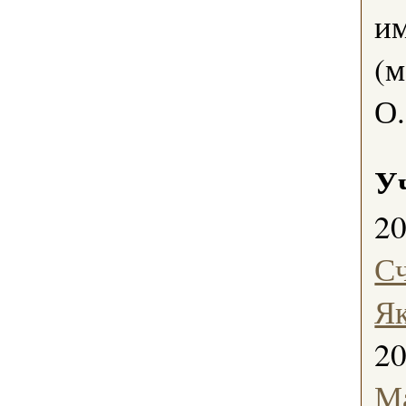
им
(м
О.
У
2
С
Як
2
Ма