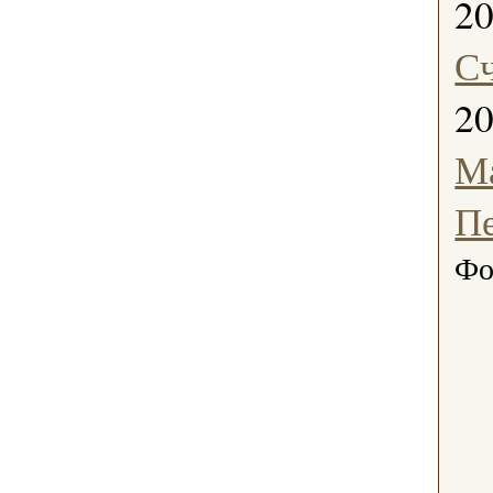
2
С
2
Ма
П
Фо