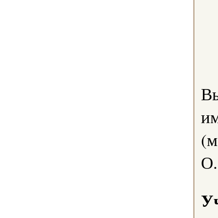
В
им
(м
О.
У