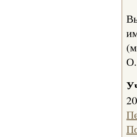
В
им
(м
О.
У
2
П
П