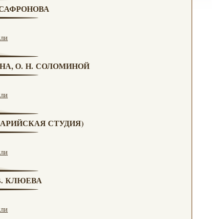
. САФРОНОВА
кли
НА, О. Н. СОЛОМИНОЙ
кли
(МАРИЙСКАЯ СТУДИЯ)
кли
 В. КЛЮЕВА
кли