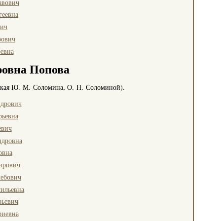
авович
геевна
вич
рович
евна
ровна Попова
ская Ю. М. Соломина, О. Н. Соломиной).
ндрович
рьевна
евич
ндровна
овна
ирович
лебович
сильевна
рьевич
риевна