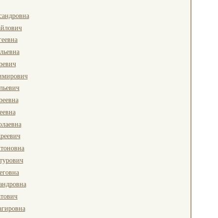
сандровна
йлович
геевна
льевна
ревич
димирович
льевич
реевна
еевна
олаевна
реевич
нтоновна
турович
еговна
андровна
атович
агировна