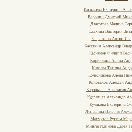
Васильева Екатерина Алек
Воронин Дмитрий Миха
Дзасохова Мадина Сер
Еськина Виктория Вита
Завражнов Антон Иго
Касаткин Александр Вла
Касиянов Филипп Васи
Кириллина Алина Анд
Князева Татьяна Андр
Колесникова Алёна Ник
Коновалов Алексей Анд
Королькова Анастасия А
Кудрявцев Александр Ар
Куликова Екатерина Ол
Леньшина Валерия Алекс
Махмутов Рустам Мар
Мингазетдинова Дарья Т