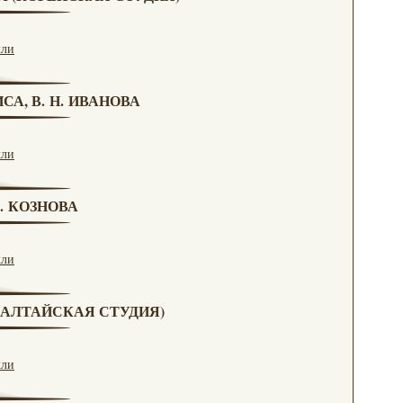
кли
СА, В. Н. ИВАНОВА
кли
Г. КОЗНОВА
кли
А (АЛТАЙСКАЯ СТУДИЯ)
кли