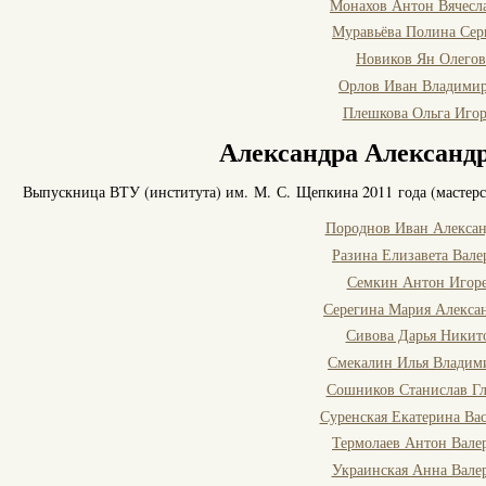
Монахов Антон Вячесл
Муравьёва Полина Сер
Новиков Ян Олего
Орлов Иван Владими
Плешкова Ольга Игор
Александра Александ
Выпускница ВТУ (института) им. М. С. Щепкина 2011 года (мастер
Породнов Иван Алекса
Разина Елизавета Вале
Семкин Антон Игор
Серегина Мария Алекса
Сивова Дарья Никит
Смекалин Илья Владим
Сошников Станислав Г
Суренская Екатерина Ва
Термолаев Антон Вале
Украинская Анна Вале