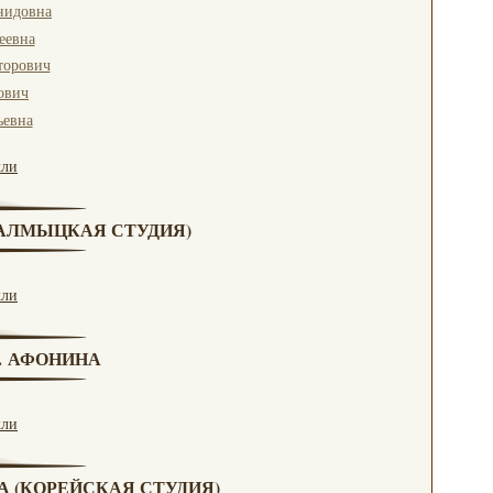
нидовна
еевна
торович
ович
ьевна
кли
(КАЛМЫЦКАЯ СТУДИЯ)
кли
Н. АФОНИНА
кли
ВА (КОРЕЙСКАЯ СТУДИЯ)