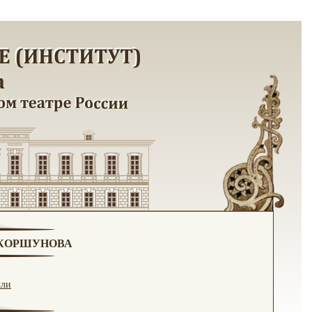
. КОРШУНОВА
кли