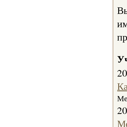
В
им
пр
У
2
Ка
Ме
2
Мо