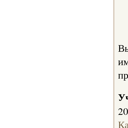
В
им
пр
У
2
Ка