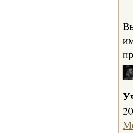
В
им
пр
У
2
Мо