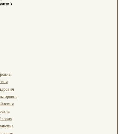
оизв.)
ровна
евич
ндрович
икторовна
айлович
ревна
йлович
лавовна
ндрович