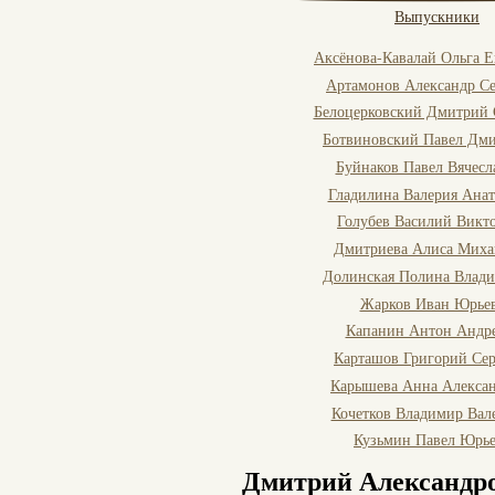
Выпускники
Аксёнова-Кавалай Ольга Е
Артамонов Александр Се
Белоцерковский Дмитрий 
Ботвиновский Павел Дм
Буйнаков Павел Вячесл
Гладилина Валерия Анат
Голубев Василий Викт
Дмитриева Алиса Миха
Долинская Полина Влад
Жарков Иван Юрье
Капанин Антон Андр
Карташов Григорий Сер
Карышева Анна Алекса
Кочетков Владимир Вал
Кузьмин Павел Юрь
Дмитрий Александр