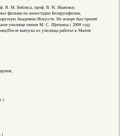
. В. М. Бейлиса, проф. В. Н. Иванова).
чивал фильмы на киностудии Беларусьфильм,
ларускую Академию Искусств. Но вскоре был принят
ьное училище имени М. С. Щепкина ( 2009 год)
ова)После выпуска из училища работал в Малом
оруков;
г.)
.)