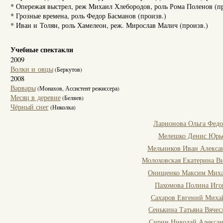
* Опережая выстрел, реж Михаил Хлебородов, роль Рома Поленов (пр
* Грозные времена, роль Федор Басманов (произв.)
* Иван и Толян, роль Хамелеон, реж. Мирослав Малич (произв.)
Учебные спектакли
2009
Волки и овцы
(Беркутов)
2008
Варвары
(Монахов, Ассистент режиссера)
Месяц в деревне
(Беляев)
Чёрный снег
(Николка)
Ларионова Ольга Федо
Мелешко Денис Юрь
Мельников Иван Алекса
Молоховская Екатерина В
Онищенко Максим Мих
Пахомова Полина Иго
Сахаров Евгений Миха
Сенькина Татьяна Вячес
Сирин Николай Алекса