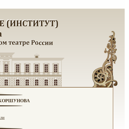
. КОРШУНОВА
кли