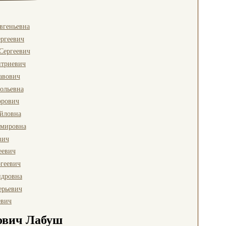
вгеньевна
ргеевич
Сергеевич
итриевич
авович
ольевна
орович
йловна
имировна
вич
еевич
геевич
ндровна
ерьевич
евич
ович Лабуш