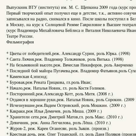
Выпускник ВТУ (института) им. М. С. Щепкина 2009 года (курс проф
Первый творческий опыт получил еще в детстве, т.к., активно озву
записывался на радио, снимался в кино. После школы поступил в Бе
в Москву, на курс к Солнцевой Римме Гавриловне в Высшее театрал
(курс Владимира Михайловича Бейлиса и Виталия Николаевича Иван
Театре России.
Фильмография
* Цветы от победителей,реж. Александр Сурин, роль Юрка. (1998)
* Санта Лючия,реж. Владимир Толкачиков, роль Витька. (1998)
* На безымянной высоте,реж. Вячеслав Никифоров, роль Аверченко
* Последний бой майора Пугачева,реж. Владимир Фатьянов,роль Сух
* Каменская 4,эпизод;
* Буровая,реж Рената Грицкова, гл.роль Иван;
* Начало,реж. Наталья Новик, гл. роль Костя Голиков.
* Посторонний,реж.Александр Котт, роль Митя. (2008 г.)
* Отдамся в хорошие руки,реж. Наталья Новик, роль Сорокин. (2009 
* Исчезнувшие,реж.Вадим Островский, роль Мошкин. (2009 г.)
* Какраки,реж Илья Демичев, роль Миша. (2009 г.)
* Хранители сети,реж Дмитрий Матов,гл. роль Макс. (2010 г.)
* Девичник, реж. Анна Легчилова, роль Лёша. (2010 г.)
* Журов-2, реж. Карен Оганесян, роль Зыков. (произв.)
* Крестная дочь, реж. Олег Туранский, гл. роль Даня Поляков (произв