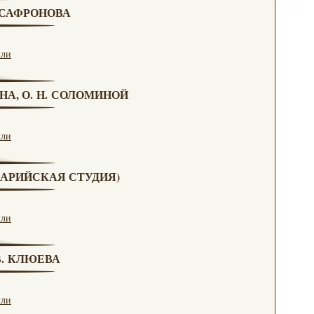
. САФРОНОВА
кли
НА, О. Н. СОЛОМИНОЙ
кли
(МАРИЙСКАЯ СТУДИЯ)
кли
 В. КЛЮЕВА
кли