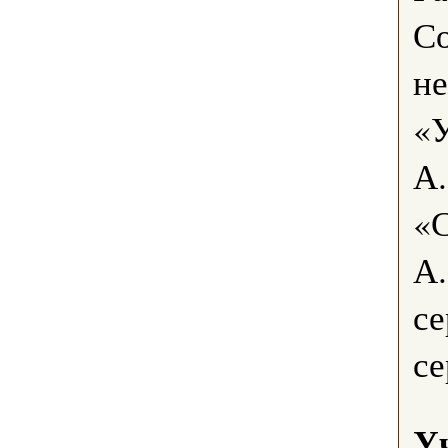
Со
не
«
А.
«С
А
се
се
У