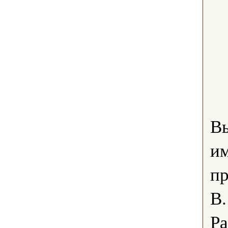
В
им
пр
В.
Ра