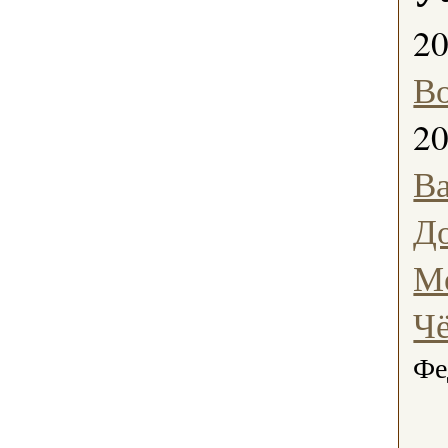
2
В
2
В
Д
Ме
Ч
Фе