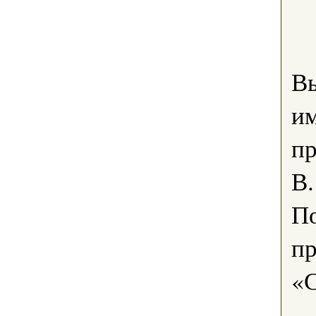
В
им
пр
В.
П
пр
«С