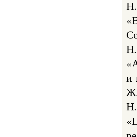
Н.
«
Се
Н.
«А
и 
Ж.
Н.
«Ц
р