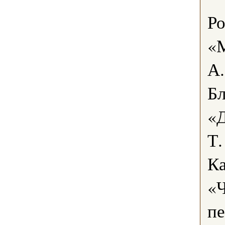
Ро
«М
А
Б
«Д
Т.
К
«Ч
пе