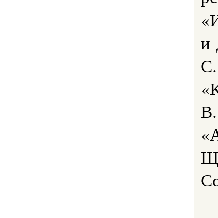
«И
и 
С.
«К
В.
«А
Ще
С