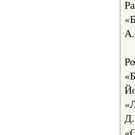
Ра
«Б
А
Ро
«Б
Й
«Л
Д
«С