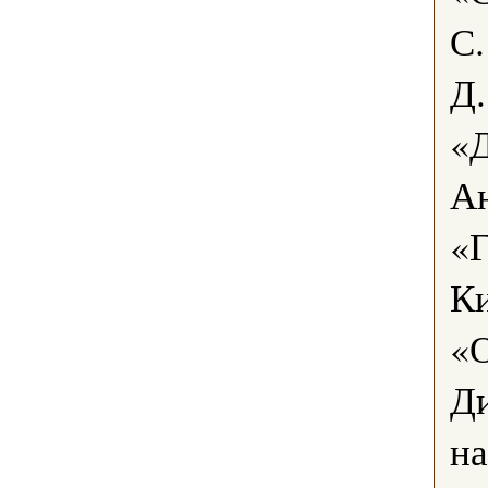
С.
Д
«Д
А
«Г
К
«О
Ди
н