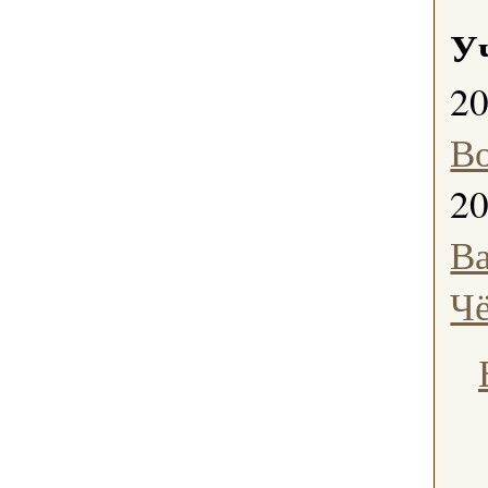
У
2
В
2
В
Ч