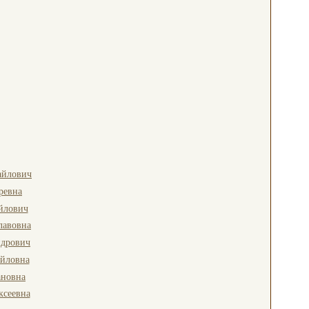
айлович
ревна
йлович
лавовна
ндрович
йловна
ановна
ксеевна