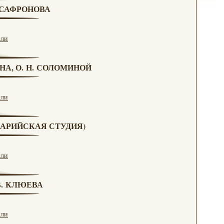
. САФРОНОВА
кли
НА, О. Н. СОЛОМИНОЙ
кли
(МАРИЙСКАЯ СТУДИЯ)
кли
 В. КЛЮЕВА
кли