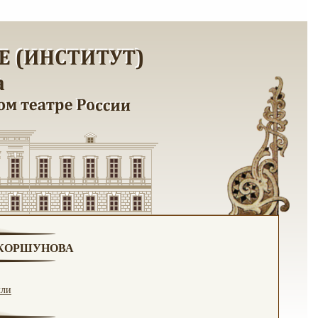
. КОРШУНОВА
кли