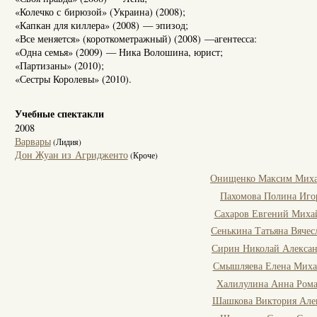
«Колечко с бирюзой» (Украина) (2008);
«Капкан для киллера» (2008) — эпизод;
«Все меняется» (короткометражный) (2008) —агентесса:
«Одна семья» (2009) — Ника Волошина, юрист;
«Партизаны» (2010);
«Сестры Королевы» (2010).
Учебные спектакли
2008
Варвары
(Лидия)
Дон Жуан из Агридженто
(Кроче)
Онищенко Максим Мих
Пахомова Полина Иго
Сахаров Евгений Миха
Сенькина Татьяна Вячес
Сирин Николай Алекса
Смышляева Елена Миха
Халилулина Анна Ром
Шашкова Виктория Але