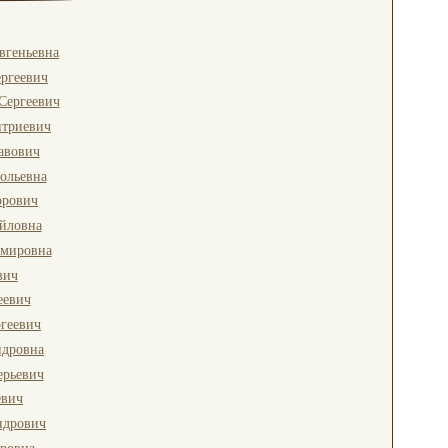
вгеньевна
ргеевич
Сергеевич
итриевич
авович
ольевна
орович
йловна
имировна
вич
еевич
геевич
ндровна
ерьевич
евич
ндрович
ровна