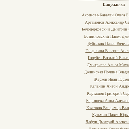
Выпускники
Аксёнова-Кавалай Ольга Е
Артамонов Александр Се
Белоцерковский Дмитрий 
Ботвиновский Павел Дм
Буйнаков Павел Вячесл
Гладилина Валерия Анат
Голубев Василий Викт
Дмитриева Алиса Миха
Долинская Полина Влад
Жарков Иван Юрье
Капанин Антон Андр
Карташов Григорий Сер
Карышева Анна Алекса
Кочетков Владимир Вал
Кузьмин Павел Юрь
Лабуш Дмитрий Алекса
Ларионова Ольга Федо