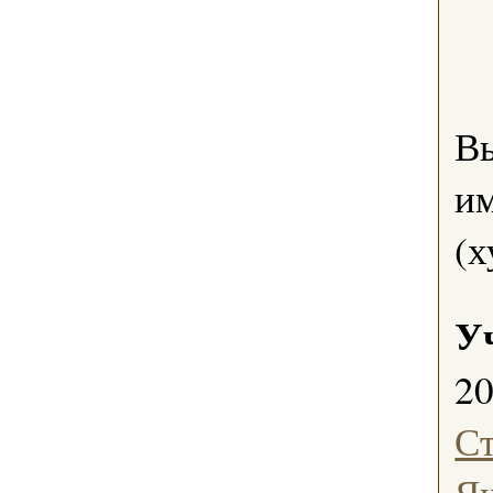
В
им
(х
У
2
С
Я