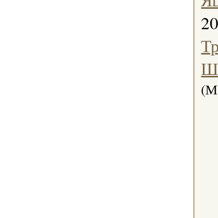
2
Тр
Ш
(М