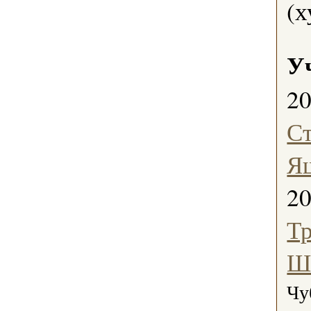
(х
У
2
С
Я
2
Тр
Ш
Чу