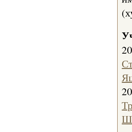
(х
У
2
С
Я
2
Тр
Ш