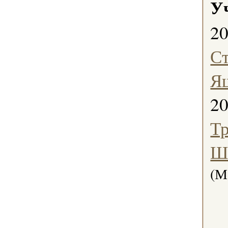
У
2
С
Я
2
Тр
Ш
(М