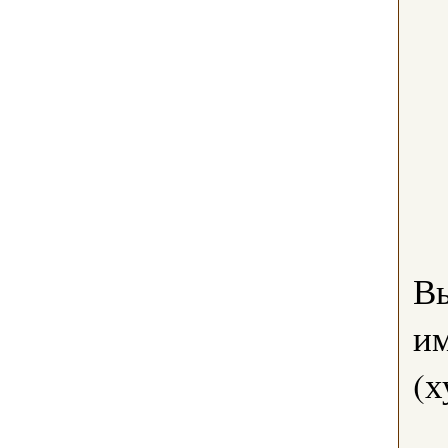
В
им
(х