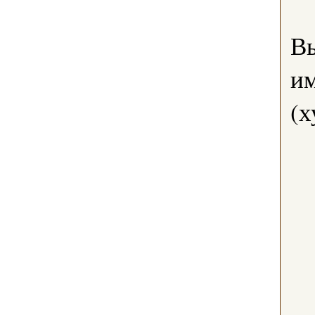
В
им
(х