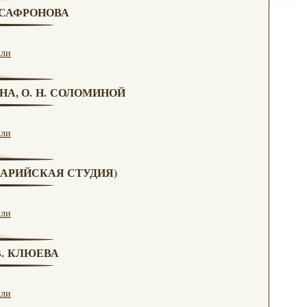
. САФРОНОВА
кли
НА, О. Н. СОЛОМИНОЙ
кли
(МАРИЙСКАЯ СТУДИЯ)
кли
 В. КЛЮЕВА
кли