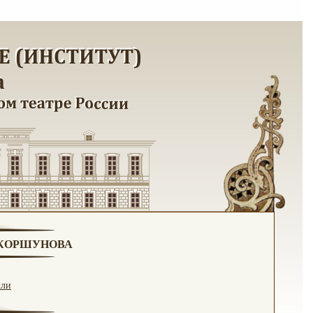
. КОРШУНОВА
кли