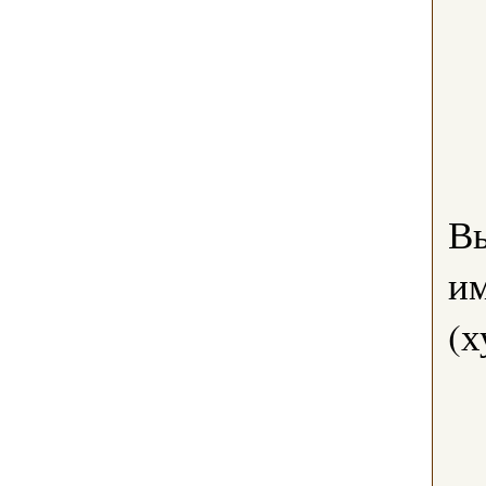
В
им
(х