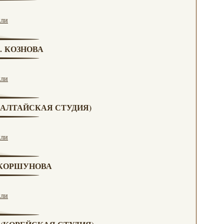
кли
Г. КОЗНОВА
кли
А (АЛТАЙСКАЯ СТУДИЯ)
кли
. КОРШУНОВА
кли