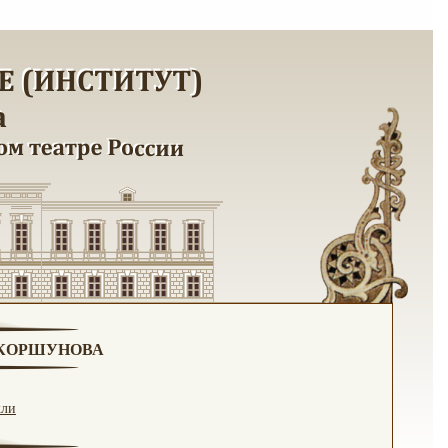
. КОРШУНОВА
кли