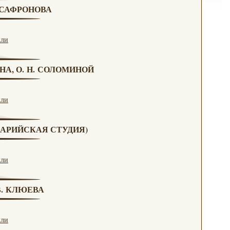
. САФРОНОВА
кли
НА, О. Н. СОЛОМИНОЙ
кли
(МАРИЙСКАЯ СТУДИЯ)
кли
 В. КЛЮЕВА
кли