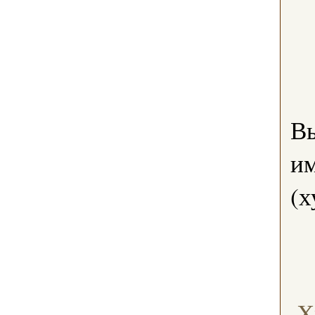
В
им
(х
Х