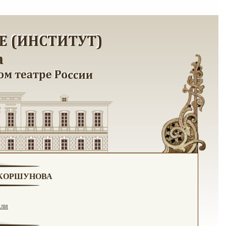
. КОРШУНОВА
кли