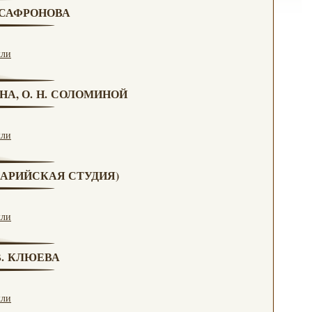
. САФРОНОВА
кли
НА, О. Н. СОЛОМИНОЙ
кли
(МАРИЙСКАЯ СТУДИЯ)
кли
 В. КЛЮЕВА
кли