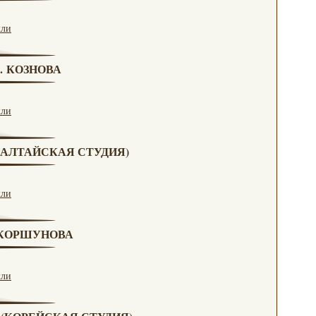
кли
Г. КОЗНОВА
кли
А (АЛТАЙСКАЯ СТУДИЯ)
кли
. КОРШУНОВА
кли