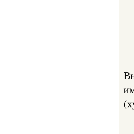
В
им
(х