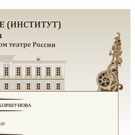
. КОРШУНОВА
кли