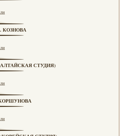
кли
Г. КОЗНОВА
кли
А (АЛТАЙСКАЯ СТУДИЯ)
кли
. КОРШУНОВА
кли