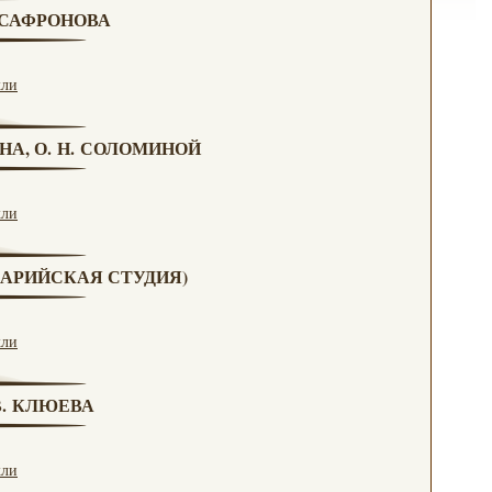
. САФРОНОВА
кли
НА, О. Н. СОЛОМИНОЙ
кли
(МАРИЙСКАЯ СТУДИЯ)
кли
 В. КЛЮЕВА
кли