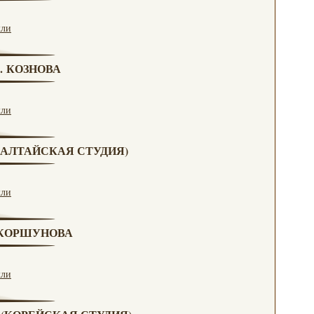
кли
Г. КОЗНОВА
кли
А (АЛТАЙСКАЯ СТУДИЯ)
кли
. КОРШУНОВА
кли