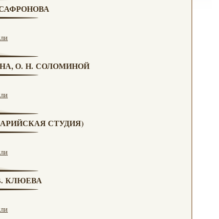
. САФРОНОВА
кли
НА, О. Н. СОЛОМИНОЙ
кли
(МАРИЙСКАЯ СТУДИЯ)
кли
 В. КЛЮЕВА
кли