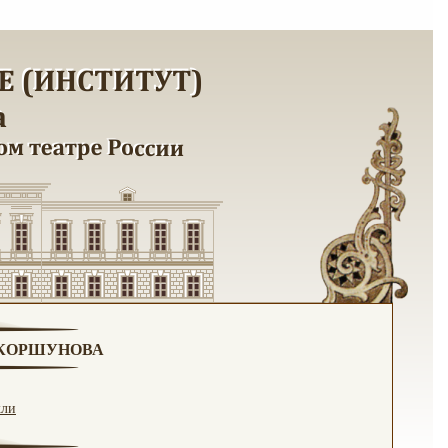
. КОРШУНОВА
кли