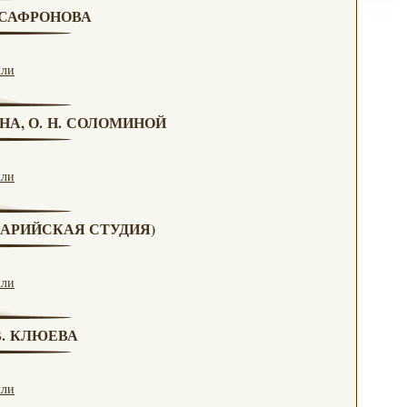
. САФРОНОВА
кли
НА, О. Н. СОЛОМИНОЙ
кли
(МАРИЙСКАЯ СТУДИЯ)
кли
 В. КЛЮЕВА
кли