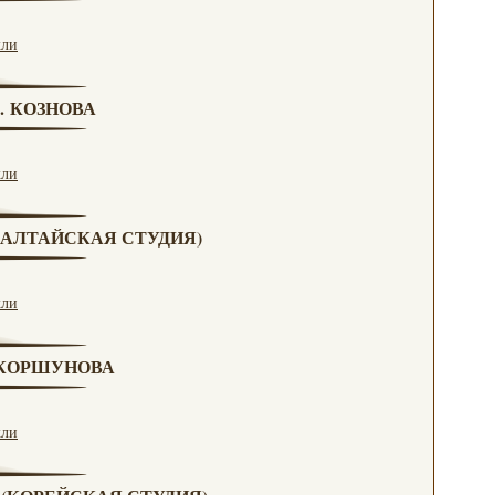
кли
Г. КОЗНОВА
кли
А (АЛТАЙСКАЯ СТУДИЯ)
кли
. КОРШУНОВА
кли