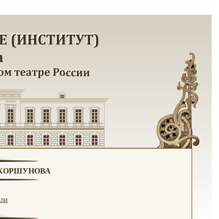
. КОРШУНОВА
кли